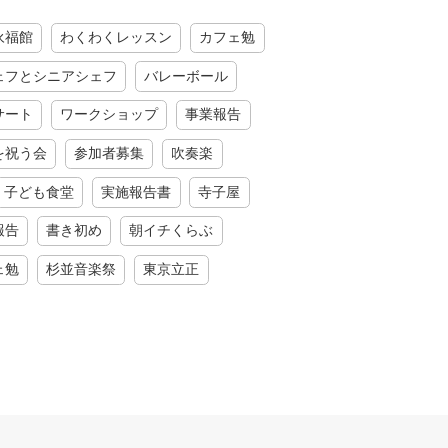
永福館
わくわくレッスン
カフェ勉
ェフとシニアシェフ
バレーボール
サート
ワークショップ
事業報告
を祝う会
参加者募集
吹奏楽
子ども食堂
実施報告書
寺子屋
報告
書き初め
朝イチくらぶ
ェ勉
杉並音楽祭
東京立正