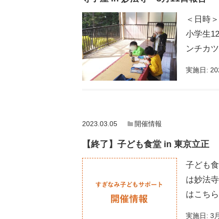
＜日時＞
小学生1
ンチカツ
実施日:
20
2023.03.05
開催情報
【終了】子ども食堂 in 東京立正
子ども食
は妙法寺
はこちら
実施日:
3月