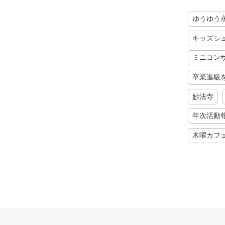
ゆうゆう
キッズシ
ミニコン
卒業進級
妙法寺
年次活動
木曜カフ