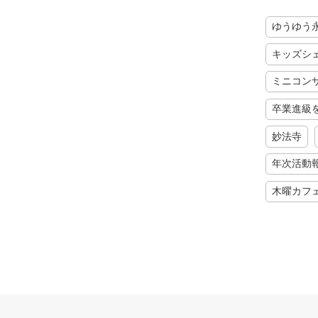
ゆうゆう
キッズシ
ミニコン
卒業進級
妙法寺
年次活動
木曜カフ