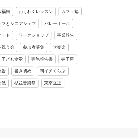
永福館
わくわくレッスン
カフェ勉
ェフとシニアシェフ
バレーボール
サート
ワークショップ
事業報告
を祝う会
参加者募集
吹奏楽
子ども食堂
実施報告書
寺子屋
報告
書き初め
朝イチくらぶ
ェ勉
杉並音楽祭
東京立正