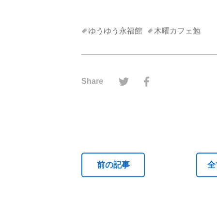
ゆうゆう永福館
木曜カフェ勉
ツイッターでシェアす
フェイスブック
Share
前の記事
全