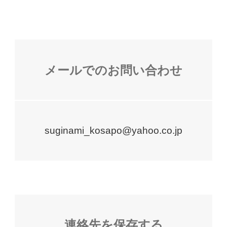
メールでのお問い合わせ
「”@”に置き換えて下
suginami_kosapo
yahoo.co.jp
連絡先を保存する